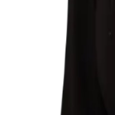
Benedito Domingos Mariano
Caetano Paulo Filho
Carlos Fernando de Faria Kauffmann