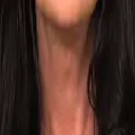
vem.
 especialistas atuantes no sistema de justiça criminal.
ores.
letrônicas e crimes cibernéticos.
vana David (TJ/SP)
.
 estudando onde e quando quiser.