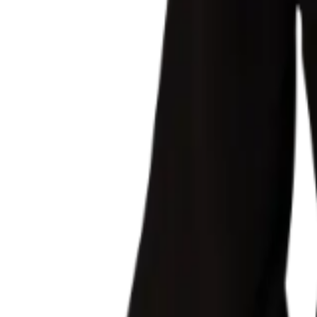
Felipe Gonçalves Martins
Mestrando em Sociologia pela Universidade Federal do Paraná. Grad
Criminologia pela Universidade Anhanguera Unopar (SP). Pós-Gradua
(MG). Pós-Graduado em Direito Administrativo pela Faculdade Única 
Janeiro. Escritor, palestrante, professor da Escola Superior da Políci
Felipe Soares Damous
Juiz do Tribunal de Justiça do Estado do Maranhão e Especialista em 