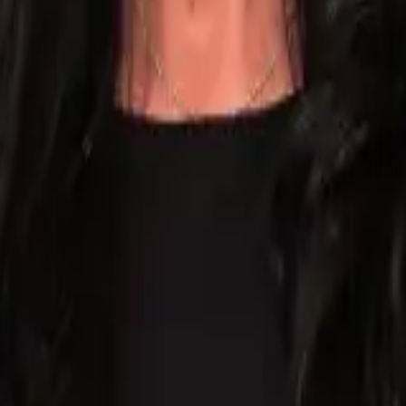
nal e certificação MEC.
ulas gravadas e materiais em PDF desde o início.
disponíveis 24h por dia com acessos ilimitados para você estudar e revis
o Público, Defensoria e Magistratura que buscam diferenciação e domí
idade, domínio técnico e
método
. Garanta sua especialização e destaque-s