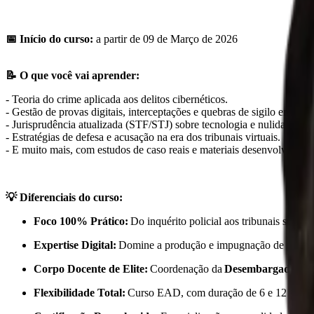
📅 Início do curso:
a partir de
09 de Março de 2026
📝
O qu
e
você vai
apre
nder
:
-
Teoria do crime aplicada aos delitos cibernéticos.
-
Gestão de provas digitais, interceptações e quebras de sigilo em nu
-
Jurisprudência atualizada (STF/STJ) sobre tecnologia e nulidades.
-
Estratégias de defesa e acusação na era dos tribunais virtuais.
-
E muito mais, com estudos de caso reais e materiais desenvolvidos por
💡
Diferenciais do curso:
Foco 100% Prático:
Do inquérito policial aos tribunais superi
Expertise Digital:
Domine a produção e impugnação de provas e
Corpo Docente de Elite:
Coordenação da
Desembargadora I
Flexibilidade Total:
Curso EAD, com duração de 6 e 12 meses,