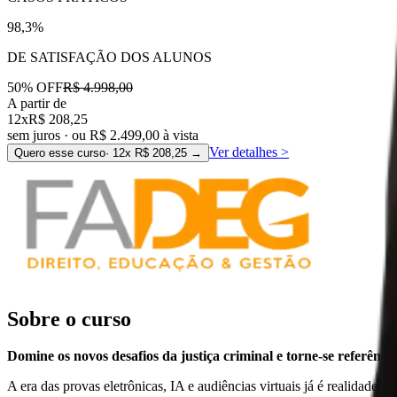
98,3%
DE SATISFAÇÃO DOS ALUNOS
50
% OFF
R$ 4.998,00
A partir de
12x
R$ 208,25
sem juros · ou
R$ 2.499,00
à vista
Ver detalhes
>
Quero esse curso
· 12x
R$ 208,25
→
Sobre o curso
Domine os novos desafios da justiça criminal e torne-se referência
A era das provas eletrônicas, IA e audiências virtuais já é realidade