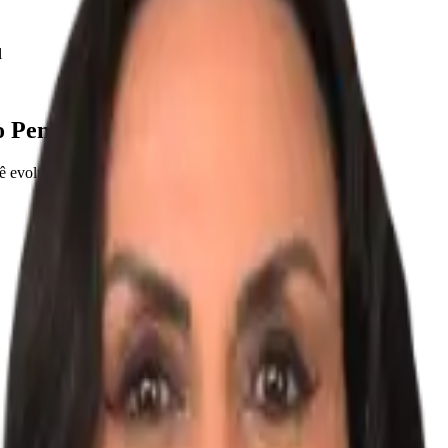
l
 Penal na era Digital
ê evoluir com segurança.