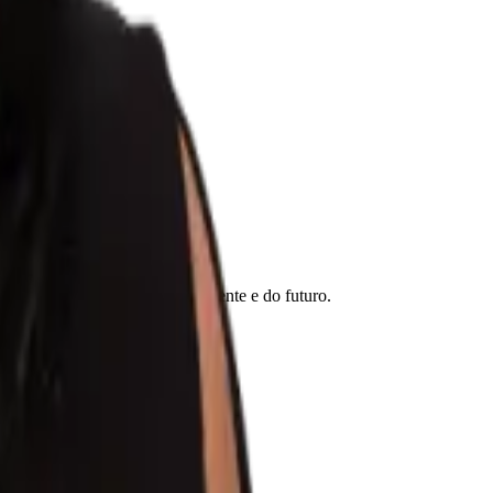
ar no seu próprio ritmo.
nio técnico imediato.
e na advocacia criminal do presente e do futuro.