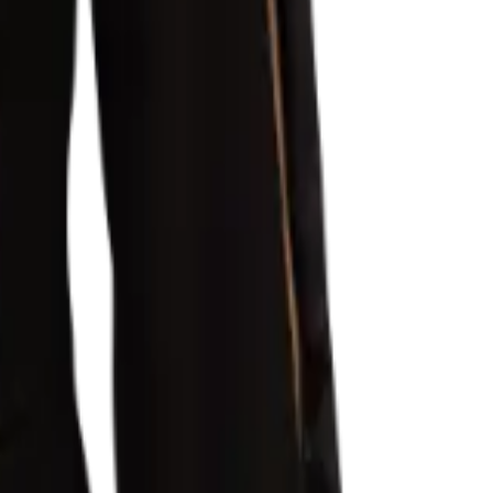
Teologia pela Universidade Unicesumar (PR). Graduado em
J). Pós-Graduado em Direito Constitucional pela Faculdade Única
cia do Estado do Acre. Ex-Inspetor de Polícia do Estado do Rio de
atórios.