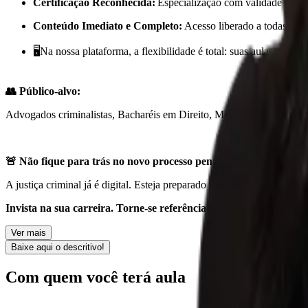
Certificação Reconhecida:
Especialização com validade nacio
Conteúdo Imediato e Completo:
Acesso liberado a todas as a
🖥Na nossa plataforma, a flexibilidade é total: suas aulas estão 
👥
Público-alvo:
Advogados criminalistas, Bacharéis em Direito, Membros do Ministéri
🚨
Não fique para trás no novo processo penal.
A justiça criminal já é digital. Esteja preparado para atuar com autor
Invista na sua carreira. Torne-se referência na era digital.
Ver mais
Baixe aqui o descritivo!
Com quem você terá aula