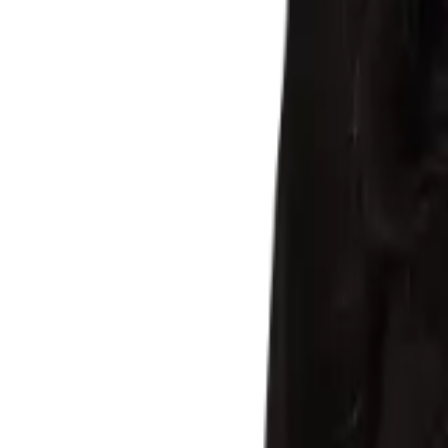
Ivana David
coordenador
Alexandre de Sá Domingues