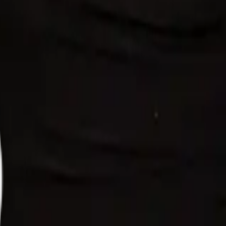
uado em Direito pela Universidade Estácio de Sá (RJ). Graduado em 
do em Direito Penal e Criminal pela Universidade Cândido Mendes (R
(MG). Delegado de Polícia do Estado do Paraná. Ex- Delegado de Polí
a Civil do Paraná, em cursos de graduação, pós-graduação e cursos prepar
IA Generativa na Área Jurídica