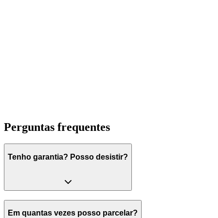
Município de São Paulo. Advogado e Professor de Direito.
Marcos Aurélio Freitas de Oliveira
Procurador da Fazenda Nacional. Especialista em Direito Tributário
pela Universidade de São Paulo - USP. Professor de Direito
Administrativo e Tributário do Meu Curso.
Perguntas frequentes
Tenho garantia? Posso desistir?
Em quantas vezes posso parcelar?