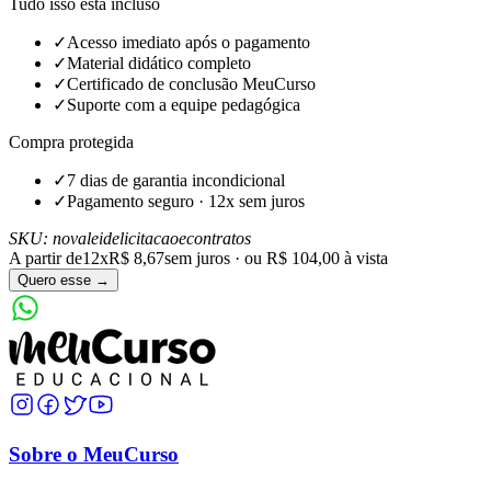
Tudo isso está incluso
✓
Acesso imediato após o pagamento
✓
Material didático completo
✓
Certificado de conclusão MeuCurso
✓
Suporte com a equipe pedagógica
Compra protegida
✓
7 dias de garantia incondicional
✓
Pagamento seguro · 12x sem juros
SKU:
novaleidelicitacaoecontratos
A partir de
12x
R$ 8,67
sem juros · ou
R$ 104,00
à vista
Quero esse →
Sobre o MeuCurso