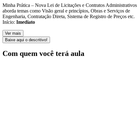
Minha Prática – Nova Lei de Licitações e Contratos Administrativos
aborda temas como Visão geral e princípios, Obras e Serviços de
Engenharia, Contratação Direta, Sistema de Registro de Preços etc.
Início:
Imediato
Ver mais
Baixe aqui o descritivo!
Com quem você terá aula
Daniel Lamounier
Mestre em Direito Constitucional e especialista em Direitos
Humanos e em Ciências Jurídico-Filosóficas pela Universidade de
Coimbra, Portugal, especialista em licitações internacionais pelo
Banco Mundial. Ex-Controlador Adjunto da Controladoria Geral do