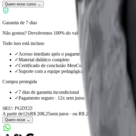
Quero esse curso →
Garantia de 7 dias
Não gostou? Devolvemos 100% do valor.
Tudo isso está incluso
✓
Acesso imediato após o pagamento
✓
Material didático completo
✓
Certificado de conclusão MeuCurso
✓
Suporte com a equipe pedagógica
Compra protegida
✓
7 dias de garantia incondicional
✓
Pagamento seguro · 12x sem juros
SKU:
PGDT25
A partir de
12x
R$ 208,25
sem juros · ou
R$ 2.499,00
à vista
Quero esse →