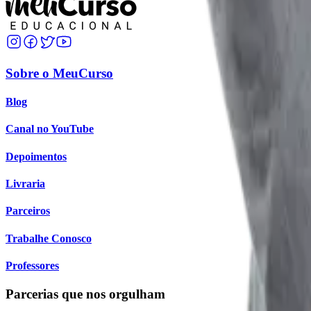
Sobre o MeuCurso
Blog
Canal no YouTube
Depoimentos
Livraria
Parceiros
Trabalhe Conosco
Professores
Parcerias que nos orgulham