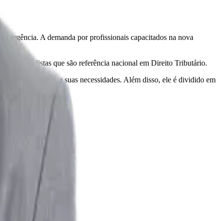
com urgência. A demanda por profissionais capacitados na nova
or especialistas que são referência nacional em Direito Tributário.
tmo e de acordo com suas necessidades. Além disso, ele é dividido em
eu próprio ritmo.
rio brasileiro.