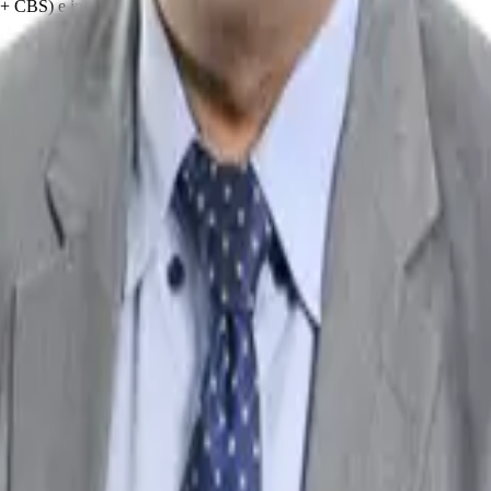
+ CBS) e instituirá o Imposto Seletivo.
tornar o especialista que empresas, escritórios e governos buscarão 
ributário, com abordagem prática e teórica, e materiais desenvolvidos p
rmitindo que você estude onde, quando e como quiser, no seu próprio ri
al de cada etapa.
:
íveis 24h por dia com acessos ilimitados para você estudar e revisar no s
 preparados. Garanta seu lugar como autoridade no novo Direito Tributá