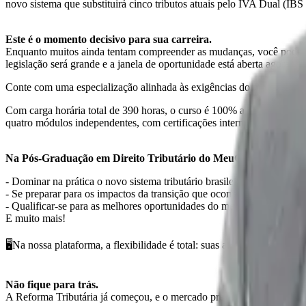
novo sistema que substituirá cinco tributos atuais pelo IVA Dual (IBS 
Este é o momento decisivo para sua carreira.
Enquanto muitos ainda tentam compreender as mudanças, você pode se 
legislação será grande e a janela de oportunidade está aberta agora.
Conte com uma especialização alinhada às exigências do novo cenário t
Com carga horária total de 390 horas, o curso é 100% a distância, pe
quatro módulos independentes, com certificações intermediárias ao fin
Na Pós-Graduação em Direito Tributário do MeuCurso, você vai
- Dominar na prática o novo sistema tributário brasileiro
- Se preparar para os impactos da transição que ocorrerá até 2033
- Qualificar-se para as melhores oportunidades do mercado
E muito mais!
🖥Na nossa plataforma, a flexibilidade é total: suas aulas estão dispon
Não fique para trás.
A Reforma Tributária já começou, e o mercado precisa de especialistas