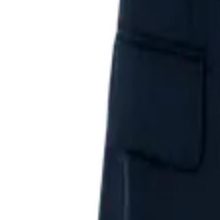
http://lattes.cnpq.br/3477451860563294
Márcio Bellocchi
Nelson Nery Junior