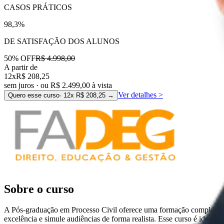
CASOS PRÁTICOS
98,3%
DE SATISFAÇÃO DOS ALUNOS
50
% OFF
R$ 4.998,00
A partir de
12x
R$ 208,25
sem juros · ou
R$ 2.499,00
à vista
Ver detalhes
>
Quero esse curso
· 12x
R$ 208,25
→
Sobre o curso
A Pós-graduação em Processo Civil oferece uma formação completa e 
excelência e simule audiências de forma realista. Esse curso é ideal