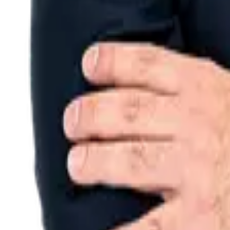
Arlete Aurelli
http://lattes.cnpq.br/1461564744966304
Carol Macaubal
Mestre em Direito Processual Civil pela PUC/SP. Graduada em Dire