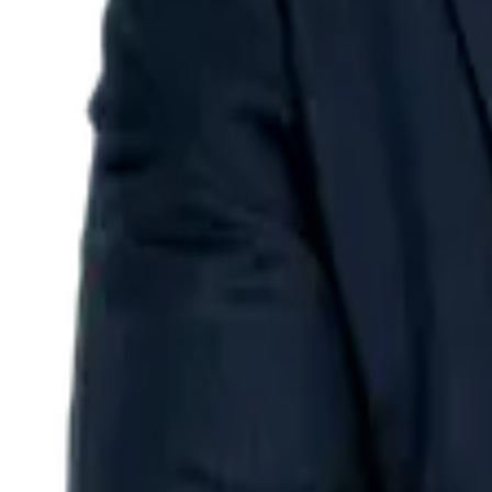
Darlan Barroso
coordenador
Advogado. Doutor e Mestre em Processo Civil pela PUC/SP. Professo
Paulista - UNIP. Professor e coordenador pedagógico na rede LFG/Pr
Autor e coordenador de obras na Editora Juspodivm. Professor e sóc
Araken de Assis
http://lattes.cnpq.br/7175793500123806