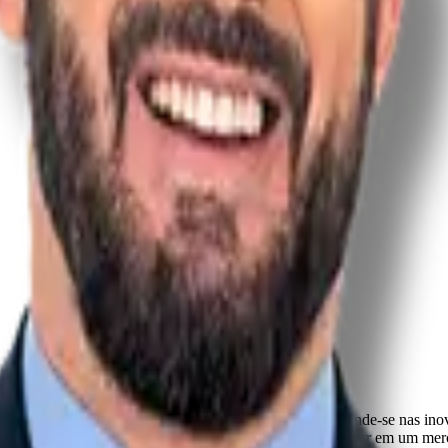
prática para quem busca se especializar na área. Aprofunde-se nas in
 para advogados que desejam avançar na carreira e se destacar em um me