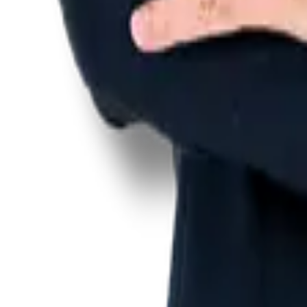
Edilson Vitorelli
http://lattes.cnpq.br/0474429509959557
Eduardo de Avelar Lamy
http://lattes.cnpq.br/3023155340115210
Luís Eduardo Simardi Fernandes