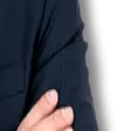
o da Fundação Armando Alvares Penteado - FAAP e da Universidade
mbém foi coordenador da Pós-graduação de Direito Processual Civil.