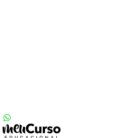
ENAM | Assinatura
O que você encontra:
Conteúdo completo para apoiar sua jornada de aprovação.
R$ 2.999,00
a partir de
12x de
R$ 149,92
R$ 1.799,00
Saiba Mais
Garantir matrícula