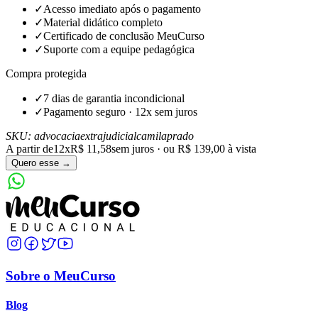
✓
Acesso imediato após o pagamento
✓
Material didático completo
✓
Certificado de conclusão MeuCurso
✓
Suporte com a equipe pedagógica
Compra protegida
✓
7 dias de garantia incondicional
✓
Pagamento seguro · 12x sem juros
SKU:
advocaciaextrajudicialcamilaprado
A partir de
12x
R$ 11,58
sem juros · ou
R$ 139,00
à vista
Quero esse →
Sobre o MeuCurso
Blog