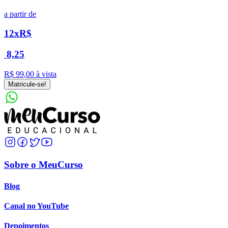
a partir de
12x
R$
8,25
R$ 99,00
à vista
Matricule-se!
Sobre o MeuCurso
Blog
Canal no YouTube
Depoimentos