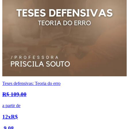
Teses defensivas: Teoria do erro
R$ 109,00
a partir de
12x
R$
9,08