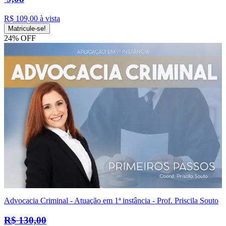
R$ 109,00
à vista
Matricule-se!
24% OFF
Advocacia Criminal - Atuação em 1ª instância - Prof. Priscila Souto
R$ 130,00