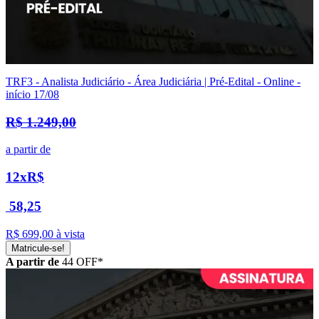
TRF3 - Analista Judiciário - Área Judiciária | Pré-Edital - Online -
início 17/08
R$ 1.249,00
a partir de
12x
R$
58,25
R$ 699,00
à vista
Matricule-se!
A partir de
44
OFF*