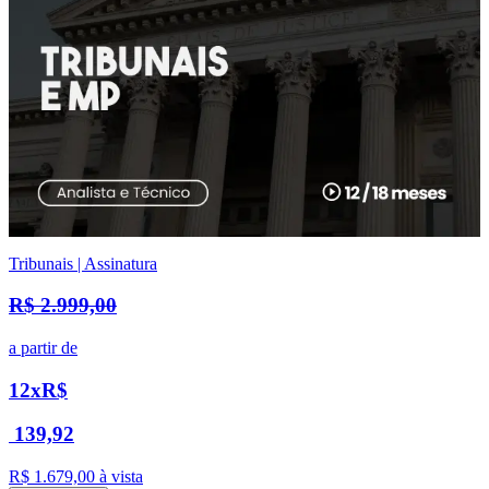
Tribunais | Assinatura
R$ 2.999,00
a partir de
12x
R$
139,92
R$ 1.679,00
à vista