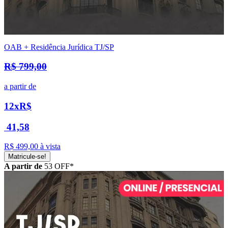
OAB + Residência Jurídica TJ/SP
R$ 799,00
a partir de
12x
R$
41,58
R$ 499,00
à vista
Matricule-se!
A partir de
53
OFF*