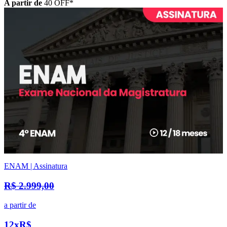
A partir de
40
OFF*
ENAM | Assinatura
R$ 2.999,00
a partir de
12x
R$