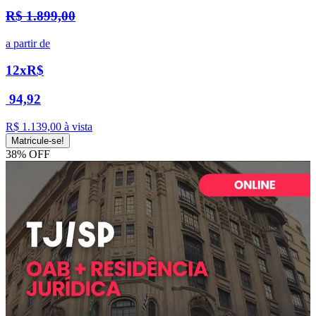
R$ 1.899,00
a partir de
12x
R$
94,92
R$ 1.139,00
à vista
Matricule-se!
38% OFF