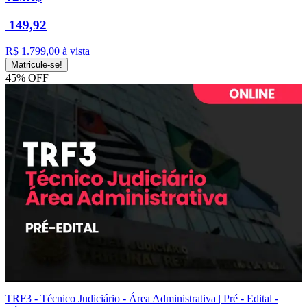
149,92
R$ 1.799,00
à vista
Matricule-se!
45% OFF
TRF3 - Técnico Judiciário - Área Administrativa | Pré - Edital -