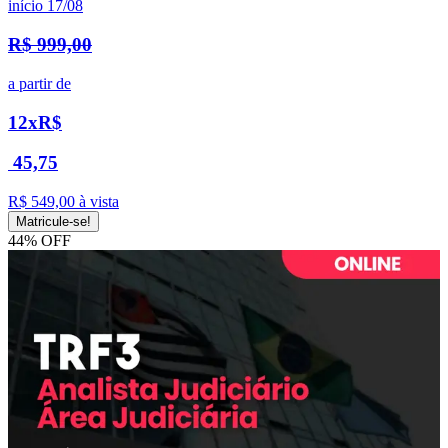
início 17/08
R$ 999,00
a partir de
12x
R$
45,75
R$ 549,00
à vista
Matricule-se!
44% OFF