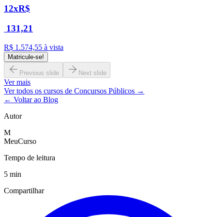
12x
R$
131,21
R$ 1.574,55
à vista
Matricule-se!
Previous slide
Next slide
Ver mais
Ver todos os cursos de
Concursos Públicos
→
← Voltar ao Blog
Autor
M
MeuCurso
Tempo de leitura
5
min
Compartilhar