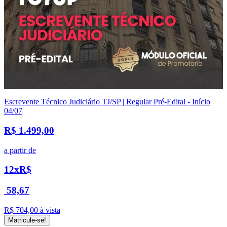
Escrevente Técnico Judiciário TJ/SP | Regular Pré-Edital - Início
04/07
R$ 1.499,00
a partir de
12x
R$
58,67
R$ 704,00
à vista
Matricule-se!